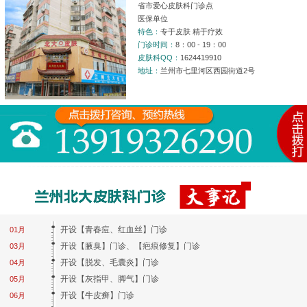
省市爱心皮肤科门诊点
医保单位
特色：
专于皮肤 精于疗效
门诊时间：
8：00 - 19：00
皮肤科QQ：
1624419910
地址：
兰州市七里河区西园街道2号
开设【青春痘、红血丝】门诊
01月
开设【腋臭】门诊、【疤痕修复】门诊
03月
开设【脱发、毛囊炎】门诊
04月
开设【灰指甲、脚气】门诊
05月
开设【牛皮癣】门诊
06月