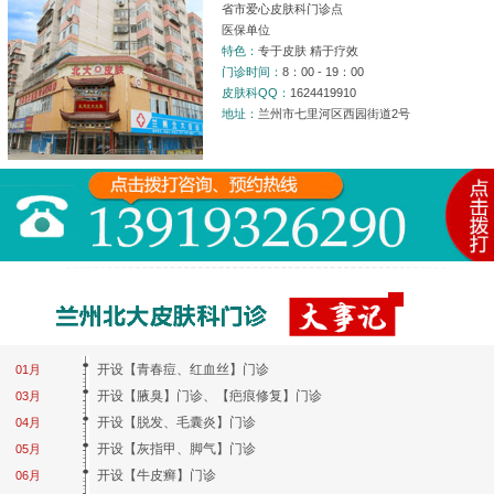
省市爱心皮肤科门诊点
医保单位
特色：
专于皮肤 精于疗效
门诊时间：
8：00 - 19：00
皮肤科QQ：
1624419910
地址：
兰州市七里河区西园街道2号
开设【青春痘、红血丝】门诊
01月
开设【腋臭】门诊、【疤痕修复】门诊
03月
开设【脱发、毛囊炎】门诊
04月
开设【灰指甲、脚气】门诊
05月
开设【牛皮癣】门诊
06月