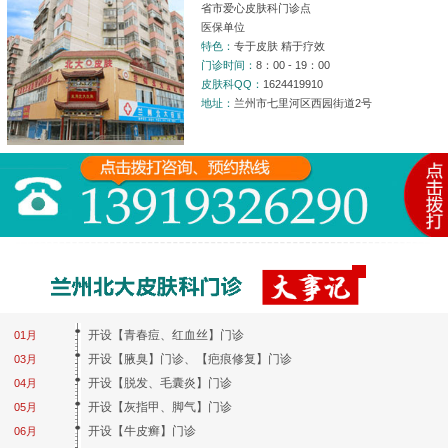
省市爱心皮肤科门诊点
医保单位
特色：
专于皮肤 精于疗效
门诊时间：
8：00 - 19：00
皮肤科QQ：
1624419910
地址：
兰州市七里河区西园街道2号
开设【青春痘、红血丝】门诊
01月
开设【腋臭】门诊、【疤痕修复】门诊
03月
开设【脱发、毛囊炎】门诊
04月
开设【灰指甲、脚气】门诊
05月
开设【牛皮癣】门诊
06月