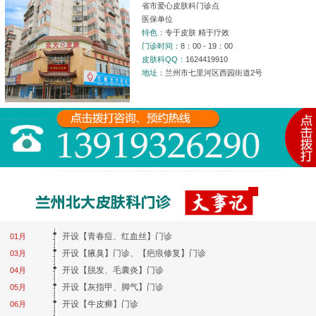
省市爱心皮肤科门诊点
医保单位
特色：
专于皮肤 精于疗效
门诊时间：
8：00 - 19：00
皮肤科QQ：
1624419910
地址：
兰州市七里河区西园街道2号
开设【青春痘、红血丝】门诊
01月
开设【腋臭】门诊、【疤痕修复】门诊
03月
开设【脱发、毛囊炎】门诊
04月
开设【灰指甲、脚气】门诊
05月
开设【牛皮癣】门诊
06月