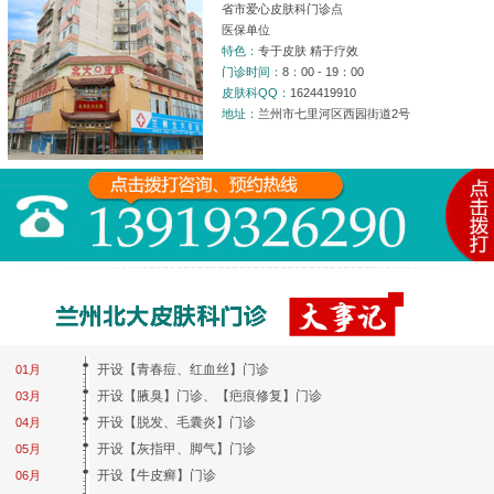
省市爱心皮肤科门诊点
医保单位
特色：
专于皮肤 精于疗效
门诊时间：
8：00 - 19：00
皮肤科QQ：
1624419910
地址：
兰州市七里河区西园街道2号
开设【青春痘、红血丝】门诊
01月
开设【腋臭】门诊、【疤痕修复】门诊
03月
开设【脱发、毛囊炎】门诊
04月
开设【灰指甲、脚气】门诊
05月
开设【牛皮癣】门诊
06月