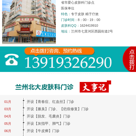
省市爱心皮肤科门诊点
医保单位
特色：
专于皮肤 精于疗效
门诊时间：
8：00 - 19：00
皮肤科QQ：
1624419910
地址：
兰州市七里河区西园街道2号
开设【青春痘、红血丝】门诊
01月
开设【腋臭】门诊、【疤痕修复】门诊
03月
开设【脱发、毛囊炎】门诊
04月
开设【灰指甲、脚气】门诊
05月
开设【牛皮癣】门诊
06月