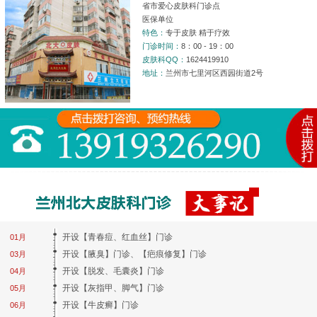
省市爱心皮肤科门诊点
医保单位
特色：
专于皮肤 精于疗效
门诊时间：
8：00 - 19：00
皮肤科QQ：
1624419910
地址：
兰州市七里河区西园街道2号
开设【青春痘、红血丝】门诊
01月
开设【腋臭】门诊、【疤痕修复】门诊
03月
开设【脱发、毛囊炎】门诊
04月
开设【灰指甲、脚气】门诊
05月
开设【牛皮癣】门诊
06月