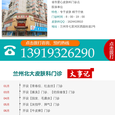
省市爱心皮肤科门诊点
医保单位
特色：
专于皮肤 精于疗效
门诊时间：
8：00 - 19：00
皮肤科QQ：
1624419910
地址：
兰州市七里河区西园街道2号
开设【青春痘、红血丝】门诊
01月
开设【腋臭】门诊、【疤痕修复】门诊
03月
开设【脱发、毛囊炎】门诊
04月
开设【灰指甲、脚气】门诊
05月
开设【牛皮癣】门诊
06月