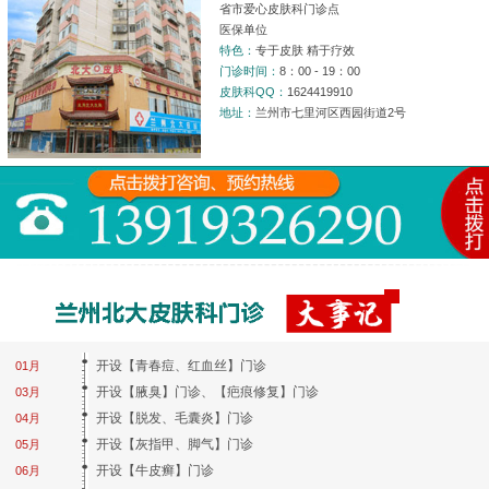
省市爱心皮肤科门诊点
医保单位
特色：
专于皮肤 精于疗效
门诊时间：
8：00 - 19：00
皮肤科QQ：
1624419910
地址：
兰州市七里河区西园街道2号
开设【青春痘、红血丝】门诊
01月
开设【腋臭】门诊、【疤痕修复】门诊
03月
开设【脱发、毛囊炎】门诊
04月
开设【灰指甲、脚气】门诊
05月
开设【牛皮癣】门诊
06月