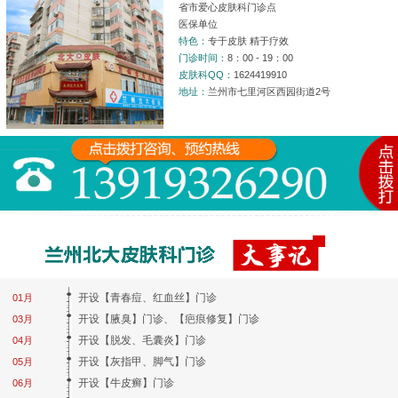
省市爱心皮肤科门诊点
医保单位
特色：
专于皮肤 精于疗效
门诊时间：
8：00 - 19：00
皮肤科QQ：
1624419910
地址：
兰州市七里河区西园街道2号
开设【青春痘、红血丝】门诊
01月
开设【腋臭】门诊、【疤痕修复】门诊
03月
开设【脱发、毛囊炎】门诊
04月
开设【灰指甲、脚气】门诊
05月
开设【牛皮癣】门诊
06月