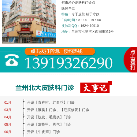
省市爱心皮肤科门诊点
医保单位
特色：
专于皮肤 精于疗效
门诊时间：
8：00 - 19：00
皮肤科QQ：
1624419910
地址：
兰州市七里河区西园街道2号
开设【青春痘、红血丝】门诊
01月
开设【腋臭】门诊、【疤痕修复】门诊
03月
开设【脱发、毛囊炎】门诊
04月
开设【灰指甲、脚气】门诊
05月
开设【牛皮癣】门诊
06月