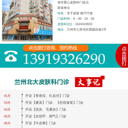
省市爱心皮肤科门诊点
医保单位
特色：
专于皮肤 精于疗效
门诊时间：
8：00 - 19：00
皮肤科QQ：
1624419910
地址：
兰州市七里河区西园街道2号
开设【青春痘、红血丝】门诊
01月
开设【腋臭】门诊、【疤痕修复】门诊
03月
开设【脱发、毛囊炎】门诊
04月
开设【灰指甲、脚气】门诊
05月
开设【牛皮癣】门诊
06月