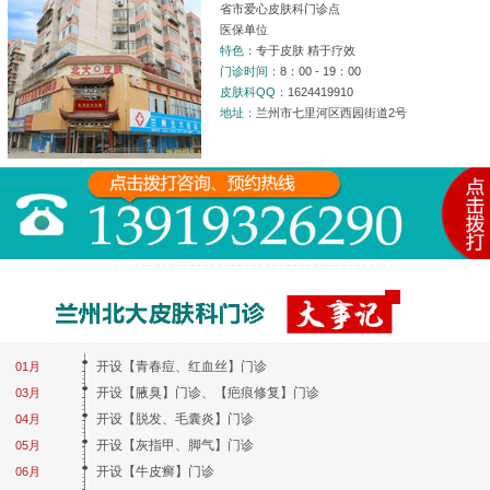
省市爱心皮肤科门诊点
医保单位
特色：
专于皮肤 精于疗效
门诊时间：
8：00 - 19：00
皮肤科QQ：
1624419910
地址：
兰州市七里河区西园街道2号
开设【青春痘、红血丝】门诊
01月
开设【腋臭】门诊、【疤痕修复】门诊
03月
开设【脱发、毛囊炎】门诊
04月
开设【灰指甲、脚气】门诊
05月
开设【牛皮癣】门诊
06月