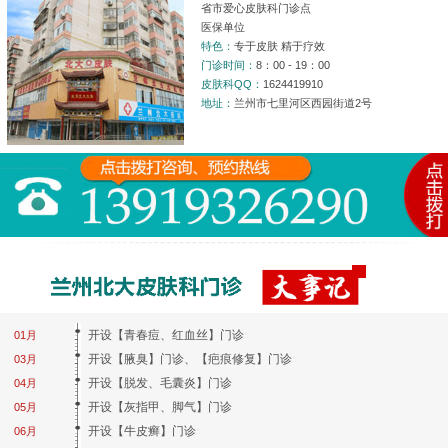
省市爱心皮肤科门诊点
医保单位
特色：
专于皮肤 精于疗效
门诊时间：
8：00 - 19：00
皮肤科QQ：
1624419910
地址：
兰州市七里河区西园街道2号
开设【青春痘、红血丝】门诊
01月
开设【腋臭】门诊、【疤痕修复】门诊
03月
开设【脱发、毛囊炎】门诊
04月
开设【灰指甲、脚气】门诊
05月
开设【牛皮癣】门诊
06月